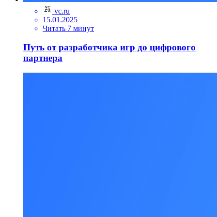
vc.ru
15.01.2025
Читать 7 минут
Путь от разработчика игр до цифрового
партнера