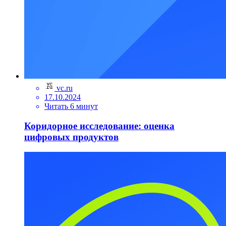
vc.ru
17.10.2024
Читать 6 минут
Коридорное исследование: оценка
цифровых продуктов