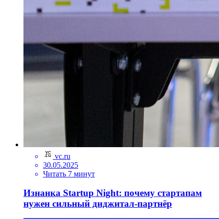
vc.ru
30.05.2025
Читать 7 минут
Изнанка Startup Night: почему стартапам
нужен сильный диджитал-партнёр